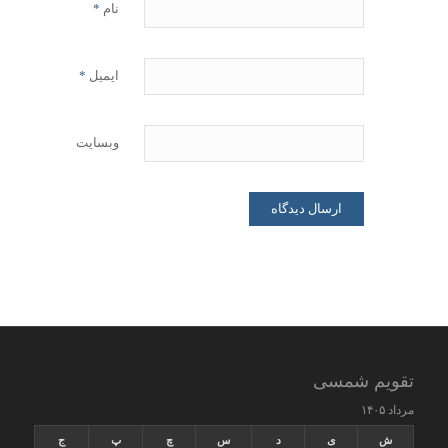
نام
*
ایمیل
*
وبسایت
تقویم شمسی
مرداد ۱۴۰۵
ش
ی
د
س
چ
پ
ج