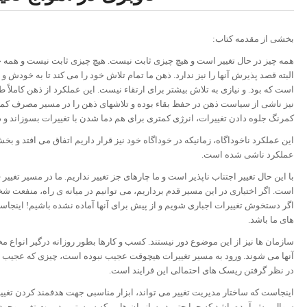
بخشی از مقدمه کتاب:
همه چیز در حال تغییر است و هیچ چیزی ثابت نیست. هیچ چیزی ثابت نیست و همه چیز
البته قصد پذیرش آنها را نیز ندارد. ذهن ما تمام تلاش خود را می کند تا به خودش 
است که بود. و نیازی به تلاش بیشتر برای ارتقاء نیست. این عملکرد از ذهن کاملاً 
نیز ناشی از سیاست ذهن در حفظ بقاء بوده و تلاش­های ذهن را در مسیر مصرف کمتر
کمرنگ جلوه دادن تغییرات، انرژی کمتری برای هم دما شدن با تغییرات بسوزاند و در
این عملکرد ناخوداگاه، زمانیکه در خوداگاه خود نیز قرار داریم اتفاق می افتد و بخ
عملکرد ناشی شده است.
با این حال تغییر اجتناب ناپذیر است و ما چاره‎ای جز تغیی
است. اگر اختیاری در این مسیر قدم برداریم، می توانیم در میانه ی راه، منفعت شخص
اگر دستخوش تغییرات اجباری شویم و از پیش برای آنها آماده نشده باشیم! اینجاست 
های ما باشد.
سازمان ها نیز از این موضوع دور نیستند. کسب و کارها بطور روزانه درگیر انواع مخ
آنها می شوند. ورود به مسیر تغییرات هیچوقت عجیب نبوده است، چیزی که عجیب 
در نظر گرفتن ریسک های احتمالی این فرایند است.
اینجاست که ساختار مدیریت تغییر می تواند، ابزار مناسبی جهت هدفمند کردن تغییرا
سوال پیش آمده باشد که چرا حتی در سازمان هایی که سیستم مدیریت تغییر وجود د