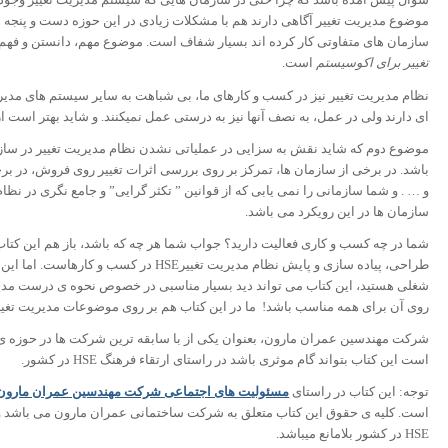
موضوع مدیریت تغییر آگاهی دارند هم با مشکلات زیادی در این حوزه دست و پنجه 
سازمان های متفاوتی کار کرده اند بسیار شفاف است. موضوع مهم، دانستن و فهم 
تغییر برای اکوسیستم
است.
نظام مدیریت تغییر نیز در کسب و کارهای ما، بی شباهت به سایر سیستم های مدی
ای دارند ولی در عمل، به نصف آنها نیز به درستی عمل نمی­کنند. و شاید بهتر است از 
باشد. در برخی از سازمان ها، تمرکز بر روی بررسی اثرات تغییر روی فروش، در برخ
و … . و شما سازمانی را نمی یابی که از قوانین ” تکثر گرایی” و جامع نگری در نظا
سازمان ها در این رویکرد می باشد.
شما در چه کسب و کاری فعالیت دارید؟ جواب شما هر چه که باشد، باز هم این کتاب 
طراحی، پیاده سازی و پایش نظام مدیریت تغییر
شغلی هستید، این کتاب می تواند دید بسیار مناسبی در خصوص نحوه ی درست مدی
روی آن برای همه مناسب باشد! ما در این کتاب هم بر روی موضوعات مدیریت تغییر 
شرکت مهندسین عمران مارون، بعنوان یکی از با سابقه ترین شرکت ها در حوزه ی پی
است این کتاب بتواند گام موثری باشد در راستای ارتقاء فرهنگ HSE در کشور.
توجه: این کتاب در راستای
مسئولیت های اجتماعی شرکت مهندسین عمران مارون
است. کلیه ی حقوق این کتاب متعلق به شرکت ساختمانی عمران مارون می باشد و
HSE در کشور بلامانع می­باشد.