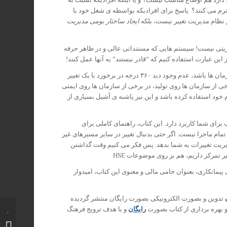
نرم می کنند؟ پاسخ برای افرادیکه بواسطه ی شغل خود با
نظام مدیریت تغییر نیست، بلکه
ایجاد ساختار بومی مدیریت
ریتی نیست! سیستم هایی که مستنداتی عالی و در ظاهر حرفه
این عبارت استفاده کنیم که “قادر نیستند” به آنها عمل کنند!
موضوع دوم که شاید نقش به سزایی در عملیاتی نشدن نظام مدیریت تغییر در سازمان ها باشد، عدم وجود دید ۳۶۰ درجه در برخورد با یک تغییر
ی از سازمان ها روی تولید، در برخی از سازمان ها روی ایمنی
م خود استفاده کرده باشد و این نیز پاشنه ی آشیل بسیاری از
برای شما کاربرد دارد. این کتاب، راهنمای کاملی برای
HSE در کسب و کارهاست. اما این تمام ماجرا نیست. اگر حتی بدنبال تغییر در سایر مسیرهای غیر
ریت تغییرات به شما بدهد. پس فکر می کنیم وقت گذاشتن
تمرکز داریم، هم بر روی موضوعات HSE
مانکاری، بعنوان حامی مالی و معنوی این کتاب، امیدوار
تدوین و بصورت الکترونیکی بصورت رایگان منتشر گردیده
 بهره برداری از کتاب بصورت
رایگان
و با هدف ترویج فرهنگ
کتاب
الکترون