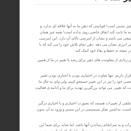
 نسبی است! قوانینی که ذهن ما به آنها علاقه ای ندارد. و
و به ما ثابت کند اتفاق خاصی روی نداده است! همه چیز همان
طبیعی می باشد و نشان از اینرسی بالای آن دارد. این اینرسی
 انرژی نشان می دهد. ذهن تمام تلاش خود را می کند که با
 نتیجه به حفظ و بقاء خود کمک کند.
ش زیادی از مقاومت های ذهن برای رشد یا تغییر در ما از همین
ر نداریم. ما در مسیر تغییر قرار داریم. تنها تفاوت در اختیاری بودن یا اجباری بودن تغییر
ی خود را نیز در این تغییر جستجو کنیم، ولی وای به حال ما
که تغییر، می تواند بزرگترین تهدید برای ما و ادامه ی فعالیت
تلفی از تغییرات هستند که بصورت اختیاری و یا اجباری درگیر
است، نداشتن تفکر سیستمی در این مسیر و ورود به آن بدون
ت و به سرانجام رساندن آنها باشد. اما شاید برای شما این
ارد هم اوضاع مناسب نیست؟ و یا اینکه افرادیکه نسبت به