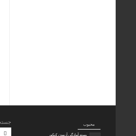
جستج
محبوب
بسته آمادگی آزمون کنکور